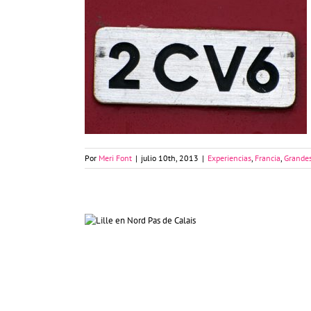
Lille en un 2CV
Por
Meri Font
|
julio 10th, 2013
|
Experiencias
,
Francia
,
Grandes
Viaje a Lille, una experiencia
multivacaciones