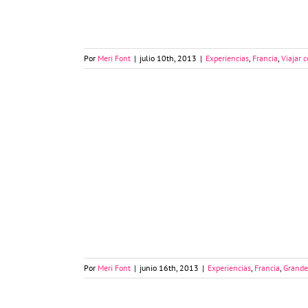
Por
Meri Font
|
julio 10th, 2013
|
Experiencias
,
Francia
,
Viajar 
Lille y los museos de Nord Pas de Calais
Por
Meri Font
|
junio 16th, 2013
|
Experiencias
,
Francia
,
Grande