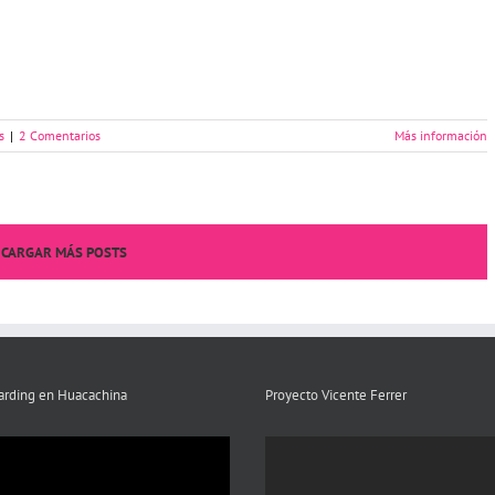
s
|
2 Comentarios
Más información
CARGAR MÁS POSTS
rding en Huacachina
Proyecto Vicente Ferrer