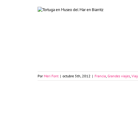
Biarritz, 4 actividades cerca del mar
Por
Meri Font
|
octubre 5th, 2012
|
Francia
,
Grandes viajes
,
Viaj
Biarritz y la talasoterapia