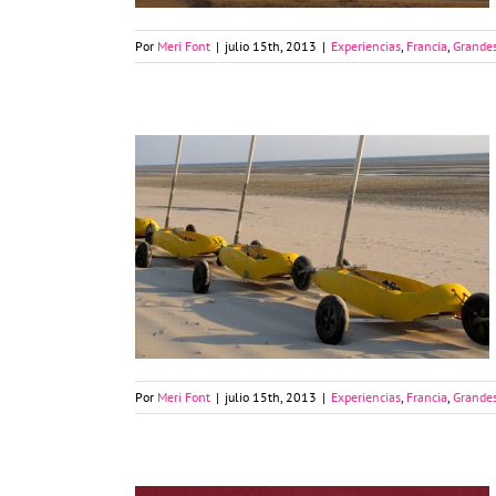
Por
Meri Font
|
julio 15th, 2013
|
Experiencias
,
Francia
,
Grandes
Carro a vela en Le Touquet
Por
Meri Font
|
julio 15th, 2013
|
Experiencias
,
Francia
,
Grandes