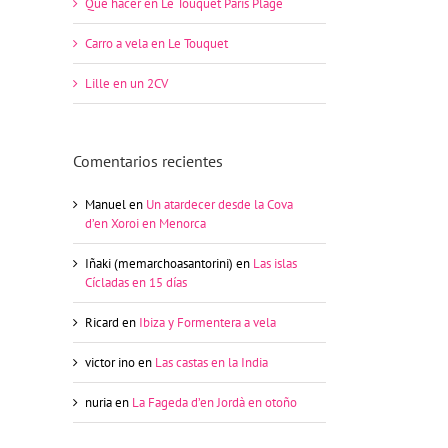
Qué hacer en Le Touquet Paris Plage
Carro a vela en Le Touquet
Lille en un 2CV
Comentarios recientes
Manuel
en
Un atardecer desde la Cova
d’en Xoroi en Menorca
Iñaki (memarchoasantorini)
en
Las islas
Cícladas en 15 días
Ricard
en
Ibiza y Formentera a vela
victor ino
en
Las castas en la India
nuria
en
La Fageda d’en Jordà en otoño