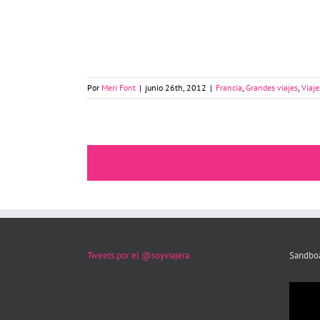
Burdeos y sus vinos
Por
Meri Font
|
junio 26th, 2012
|
Francia
,
Grandes viajes
,
Viaje
Tweets por el @soyviajera.
Sandboa