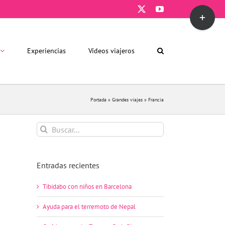
X
YouTube
Toggle
Sliding
Bar
Area
Experiencias
Vídeos viajeros
Portada
»
Grandes viajes
»
Francia
Buscar:
Entradas recientes
Tibidabo con niños en Barcelona
Ayuda para el terremoto de Nepal