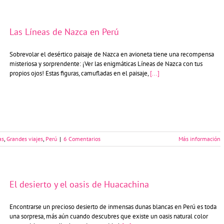
Las Líneas de Nazca en Perú
Sobrevolar el desértico paisaje de Nazca en avioneta tiene una recompensa
misteriosa y sorprendente: ¡Ver las enigmáticas Líneas de Nazca con tus
propios ojos! Estas figuras, camufladas en el paisaje,
[...]
as
,
Grandes viajes
,
Perú
|
6 Comentarios
Más información
El desierto y el oasis de Huacachina
Encontrarse un precioso desierto de inmensas dunas blancas en Perú es toda
una sorpresa, más aún cuando descubres que existe un oasis natural color