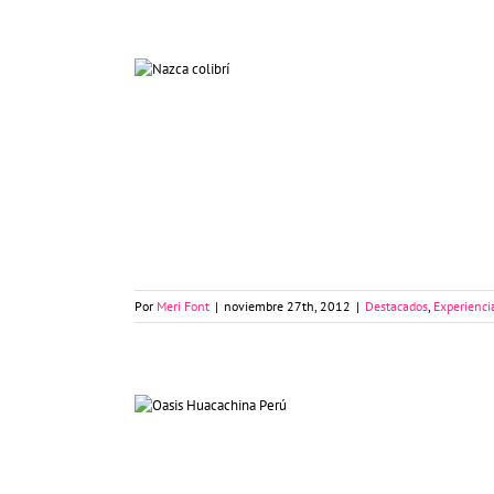
Las Líneas de Nazca en Perú
Por
Meri Font
|
noviembre 27th, 2012
|
Destacados
,
Experienci