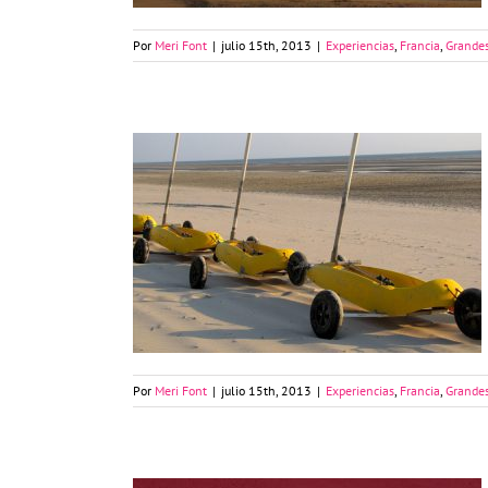
Por
Meri Font
|
julio 15th, 2013
|
Experiencias
,
Francia
,
Grandes
Carro a vela en Le Touquet
Por
Meri Font
|
julio 15th, 2013
|
Experiencias
,
Francia
,
Grandes