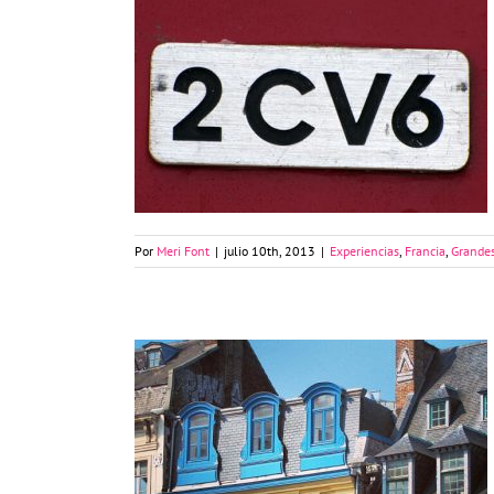
Lille en un 2CV
Por
Meri Font
|
julio 10th, 2013
|
Experiencias
,
Francia
,
Grandes
Viaje a Lille, una experiencia
multivacaciones