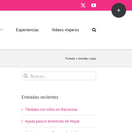
X
YouTube
Toggle
Sliding
Bar
Area
Experiencias
Vídeos viajeros
Portada
»
Grandes viajes
Buscar:
Entradas recientes
Tibidabo con niños en Barcelona
Ayuda para el terremoto de Nepal