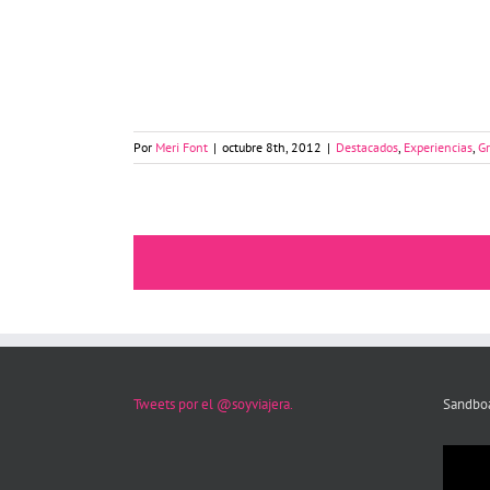
El desierto y el oasis de Huacachina
Por
Meri Font
|
octubre 8th, 2012
|
Destacados
,
Experiencias
,
Gr
Tweets por el @soyviajera.
Sandboa