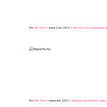
Perú, Bolivia y Chile en fotos
Por
Meri Font
|
mayo 11th, 2013
|
Bolivia
,
Chile
,
Destacados
,
G
Huayna Picchu, la nariz del inca
Por
Meri Font
|
marzo 6th, 2013
|
Experiencias
,
Grandes viajes
,