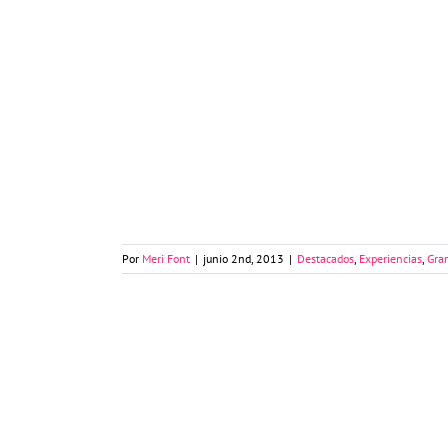
El vuelo del cóndor en el Cañón del Colca
de Perú
Por
Meri Font
|
junio 2nd, 2013
|
Destacados
,
Experiencias
,
Gran