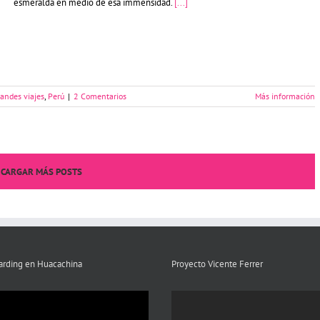
esmeralda en medio de esa immensidad.
[...]
andes viajes
,
Perú
|
2 Comentarios
Más información
CARGAR MÁS POSTS
rding en Huacachina
Proyecto Vicente Ferrer