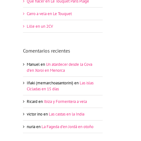
Qué hacer en Le Touquet Paris Plage
Carro a vela en Le Touquet
Lille en un 2CV
Comentarios recientes
Manuel
en
Un atardecer desde la Cova
d’en Xoroi en Menorca
Iñaki (memarchoasantorini)
en
Las islas
Cícladas en 15 días
Ricard
en
Ibiza y Formentera a vela
victor ino
en
Las castas en la India
nuria
en
La Fageda d’en Jordà en otoño