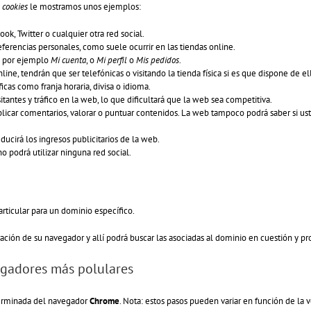
s
cookies
le mostramos unos ejemplos:
, Twitter o cualquier otra red social.
eferencias personales, como suele ocurrir en las tiendas online.
o por ejemplo
Mi cuenta
, o
Mi perfil
o
Mis pedidos
.
ine, tendrán que ser telefónicas o visitando la tienda física si es que dispone de el
cas como franja horaria, divisa o idioma.
sitantes y tráfico en la web, lo que dificultará que la web sea competitiva.
publicar comentarios, valorar o puntuar contenidos. La web tampoco podrá saber si
ducirá los ingresos publicitarios de la web.
 no podrá utilizar ninguna red social.
articular para un dominio específico.
ración de su navegador y allí podrá buscar las asociadas al dominio en cuestión y pr
gadores más polulares
rminada del navegador
Chrome
. Nota: estos pasos pueden variar en función de la 