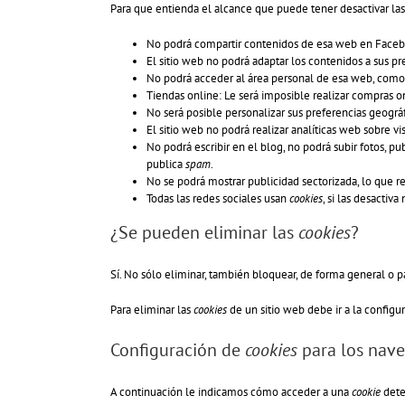
Para que entienda el alcance que puede tener desactivar la
No podrá compartir contenidos de esa web en Facebook
El sitio web no podrá adaptar los contenidos a sus pr
No podrá acceder al área personal de esa web, com
Tiendas online: Le será imposible realizar compras onl
No será posible personalizar sus preferencias geográfi
El sitio web no podrá realizar analíticas web sobre vi
No podrá escribir en el blog, no podrá subir fotos, 
publica
spam
.
No se podrá mostrar publicidad sectorizada, lo que re
Todas las redes sociales usan
cookies
, si las desactiva
¿Se pueden eliminar las
cookies
?
Sí. No sólo eliminar, también bloquear, de forma general o p
Para eliminar las
cookies
de un sitio web debe ir a la configu
Configuración de
cookies
para los nave
A continuación le indicamos cómo acceder a una
cookie
dete