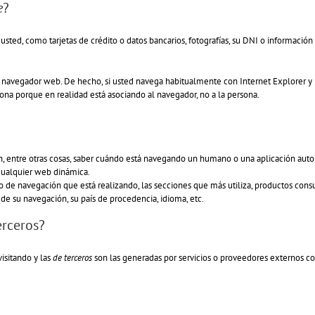
e
?
ted, como tarjetas de crédito o datos bancarios, fotografías, su DNI o información 
su navegador web. De hecho, si usted navega habitualmente con Internet Explorer 
na porque en realidad está asociando al navegador, no a la persona.
n, entre otras cosas, saber cuándo está navegando un humano o una aplicación au
 cualquier web dinámica.
 de navegación que está realizando, las secciones que más utiliza, productos consult
 de su navegación, su país de procedencia, idioma, etc.
erceros?
isitando y las
de terceros
son las generadas por servicios o proveedores externos co