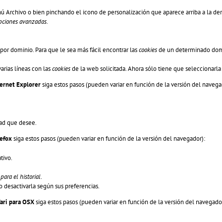
ú Archivo o bien pinchando el icono de personalización que aparece arriba a la de
pciones avanzadas
.
or dominio. Para que le sea más fácil encontrar las
cookies
de un determinado domin
varias líneas con las
cookies
de la web solicitada. Ahora sólo tiene que seleccionarla 
ternet Explorer
siga estos pasos (pueden variar en función de la versión del navega
dad que desee.
refox
siga estos pasos (pueden variar en función de la versión del navegador):
tivo.
ara el historial
.
 o desactivarla según sus preferencias.
fari para OSX
siga estos pasos (pueden variar en función de la versión del navegado