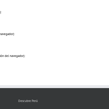
):
 navegador):
sión del navegador):
Descubre Perú