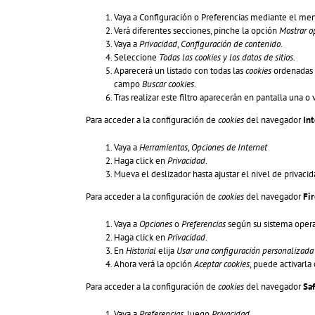
Vaya a Configuración o Preferencias mediante el men
Verá diferentes secciones, pinche la opción
Mostrar o
Vaya a
Privacidad
,
Configuración de contenido
.
Seleccione
Todas las
cookies
y los datos de sitios
.
Aparecerá un listado con todas las
cookies
ordenadas p
campo
Buscar cookies
.
Tras realizar este filtro aparecerán en pantalla una o 
Para acceder a la configuración de
cookies
del navegador
In
Vaya a
Herramientas
,
Opciones de Internet
Haga click en
Privacidad
.
Mueva el deslizador hasta ajustar el nivel de privaci
Para acceder a la configuración de
cookies
del navegador
Fi
Vaya a
Opciones
o
Preferencias
según su sistema opera
Haga click en
Privacidad
.
En
Historial
elija
Usar una configuración personalizada p
Ahora verá la opción
Aceptar cookies
, puede activarla
Para acceder a la configuración de
cookies
del navegador
Sa
Vaya a
Preferencias
, luego
Privacidad
.