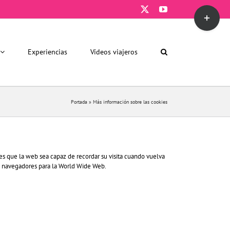
X
YouTube
Toggle
Sliding
Bar
Area
Experiencias
Vídeos viajeros
Portada
»
Más información sobre las cookies
es que la web sea capaz de recordar su visita cuando vuelva
s navegadores para la World Wide Web.