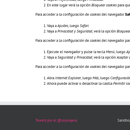
En este lugar verá la opción
Bloquear cookies
para que
Para acceder a la configuración de
cookies
del navegador
Saf
Vaya a
Ajustes
, luego
Safari
.
Vaya a
Privacidad y Seguridad
, verá la opción
Bloquear
Para acceder a la configuración de
cookies
del navegador par
Ejecute el navegador y pulse la tecla
Menú
, luego
Aj
Vaya a
Seguridad y Privacidad
, verá la opción
Aceptar 
Para acceder a la configuración de
cookies
del navegador par
Abra
Internet Explorer
, luego
Más
, luego
Configuració
Ahora puede activar o desactivar la casilla
Permitir co
Tweets por el @soyviajera.
Sandboa