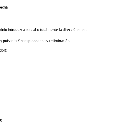
recha.
io introduzca parcial o totalmente la dirección en el
y pulsar la
X
para proceder a su eliminación.
dor):
r):