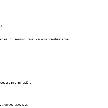
la.
 usted es un humano o una aplicación automatizada que
oceder a su eliminación.
versión del navegador: