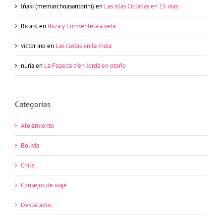
Iñaki (memarchoasantorini)
en
Las islas Cícladas en 15 días
Ricard
en
Ibiza y Formentera a vela
victor ino
en
Las castas en la India
nuria
en
La Fageda d’en Jordà en otoño
Categorías
Alojamiento
Bolivia
Chile
Consejos de viaje
Destacados