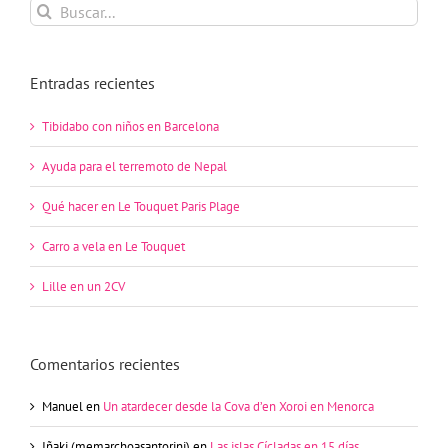
Buscar:
Entradas recientes
Tibidabo con niños en Barcelona
Ayuda para el terremoto de Nepal
Qué hacer en Le Touquet Paris Plage
Carro a vela en Le Touquet
Lille en un 2CV
Comentarios recientes
Manuel
en
Un atardecer desde la Cova d’en Xoroi en Menorca
Iñaki (memarchoasantorini)
en
Las islas Cícladas en 15 días