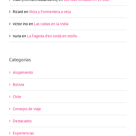
Ricard
en
Ibiza y Formentera a vela
victor ino
en
Las castas en la India
nuria
en
La Fageda d’en Jordà en otoño
Categorías
Alojamiento
Bolivia
Chile
Consejos de viaje
Destacados
Experiencias