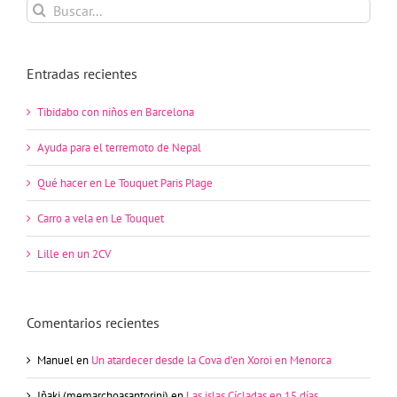
Buscar:
Entradas recientes
Tibidabo con niños en Barcelona
Ayuda para el terremoto de Nepal
Qué hacer en Le Touquet Paris Plage
Carro a vela en Le Touquet
Lille en un 2CV
Comentarios recientes
Manuel
en
Un atardecer desde la Cova d’en Xoroi en Menorca
Iñaki (memarchoasantorini)
en
Las islas Cícladas en 15 días