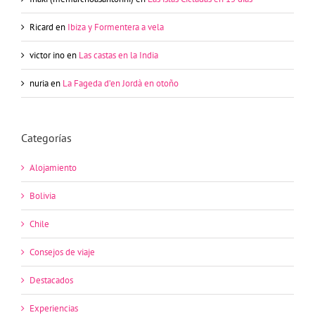
Ricard
en
Ibiza y Formentera a vela
victor ino
en
Las castas en la India
nuria
en
La Fageda d’en Jordà en otoño
Categorías
Alojamiento
Bolivia
Chile
Consejos de viaje
Destacados
Experiencias