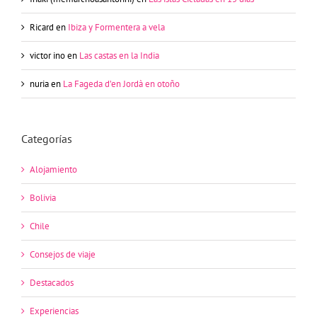
Ricard
en
Ibiza y Formentera a vela
victor ino
en
Las castas en la India
nuria
en
La Fageda d’en Jordà en otoño
Categorías
Alojamiento
Bolivia
Chile
Consejos de viaje
Destacados
Experiencias