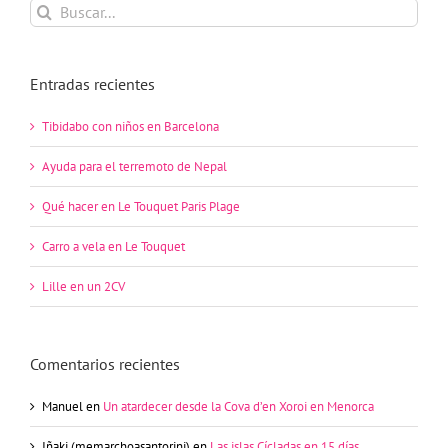
Buscar:
Entradas recientes
Tibidabo con niños en Barcelona
Ayuda para el terremoto de Nepal
Qué hacer en Le Touquet Paris Plage
Carro a vela en Le Touquet
Lille en un 2CV
Comentarios recientes
Manuel
en
Un atardecer desde la Cova d’en Xoroi en Menorca
Iñaki (memarchoasantorini)
en
Las islas Cícladas en 15 días