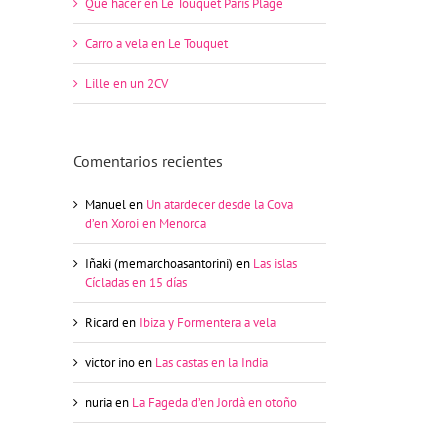
Qué hacer en Le Touquet Paris Plage
Carro a vela en Le Touquet
Lille en un 2CV
Comentarios recientes
Manuel
en
Un atardecer desde la Cova
d’en Xoroi en Menorca
Iñaki (memarchoasantorini)
en
Las islas
Cícladas en 15 días
Ricard
en
Ibiza y Formentera a vela
victor ino
en
Las castas en la India
nuria
en
La Fageda d’en Jordà en otoño