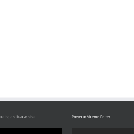
rding en Huacachina
Proyecto Vicente Ferrer