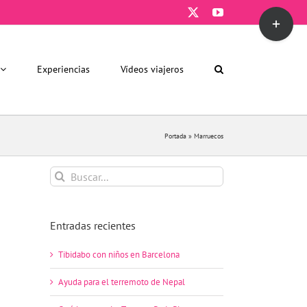
X
YouTube
Toggle
Sliding
Bar
Area
Experiencias
Vídeos viajeros
Portada
»
Marruecos
Buscar:
Entradas recientes
Tibidabo con niños en Barcelona
Ayuda para el terremoto de Nepal