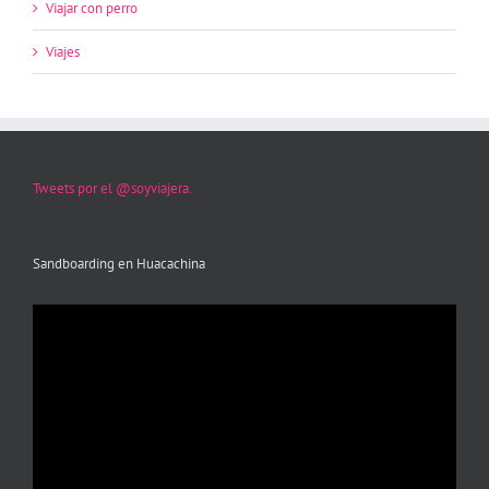
Viajar con perro
Viajes
Tweets por el @soyviajera.
Sandboarding en Huacachina