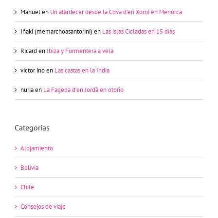
Manuel
en
Un atardecer desde la Cova d’en Xoroi en Menorca
Iñaki (memarchoasantorini)
en
Las islas Cícladas en 15 días
Ricard
en
Ibiza y Formentera a vela
victor ino
en
Las castas en la India
nuria
en
La Fageda d’en Jordà en otoño
Categorías
Alojamiento
Bolivia
Chile
Consejos de viaje