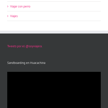
Viajar con perro
Viajes
Tweets por el @soyviajera.
Sandboarding en Huacachina