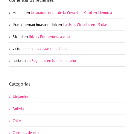
Manuel
en
Un atardecer desde la Cova d’en Xoroi en Menorca
Iñaki (memarchoasantorini)
en
Las islas Cícladas en 15 días
Ricard
en
Ibiza y Formentera a vela
victor ino
en
Las castas en la India
nuria
en
La Fageda d’en Jordà en otoño
Categorías
Alojamiento
Bolivia
Chile
Consejos de viaje