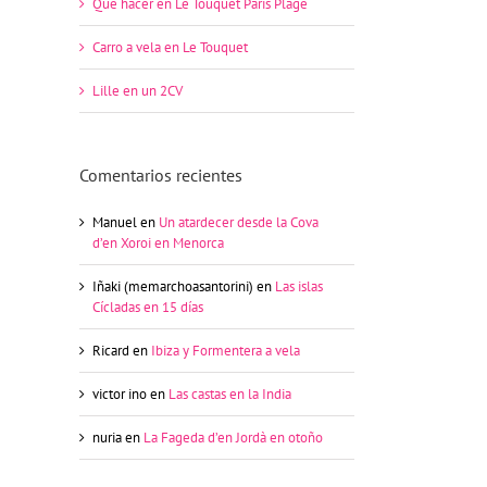
Qué hacer en Le Touquet Paris Plage
Carro a vela en Le Touquet
Lille en un 2CV
Comentarios recientes
Manuel
en
Un atardecer desde la Cova
d’en Xoroi en Menorca
Iñaki (memarchoasantorini)
en
Las islas
Cícladas en 15 días
Ricard
en
Ibiza y Formentera a vela
victor ino
en
Las castas en la India
nuria
en
La Fageda d’en Jordà en otoño