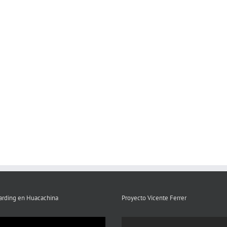
rding en Huacachina
Proyecto Vicente Ferrer