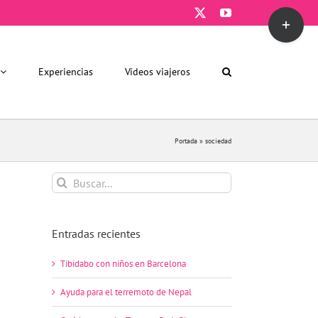
X
YouTube
Toggle
Sliding
Bar
Area
Experiencias
Vídeos viajeros
Portada
»
sociedad
Buscar:
Entradas recientes
Tibidabo con niños en Barcelona
Ayuda para el terremoto de Nepal