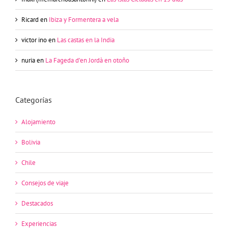
Ricard
en
Ibiza y Formentera a vela
victor ino
en
Las castas en la India
nuria
en
La Fageda d’en Jordà en otoño
Categorías
Alojamiento
Bolivia
Chile
Consejos de viaje
Destacados
Experiencias