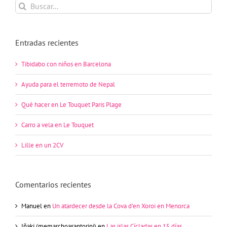
Buscar:
Entradas recientes
Tibidabo con niños en Barcelona
Ayuda para el terremoto de Nepal
Qué hacer en Le Touquet Paris Plage
Carro a vela en Le Touquet
Lille en un 2CV
Comentarios recientes
Manuel
en
Un atardecer desde la Cova d’en Xoroi en Menorca
Iñaki (memarchoasantorini)
en
Las islas Cícladas en 15 días