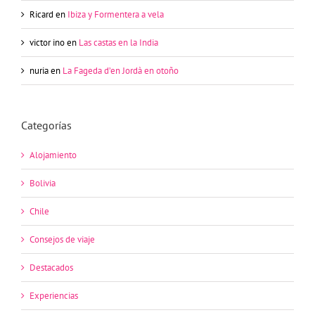
Ricard
en
Ibiza y Formentera a vela
victor ino
en
Las castas en la India
nuria
en
La Fageda d’en Jordà en otoño
Categorías
Alojamiento
Bolivia
Chile
Consejos de viaje
Destacados
Experiencias