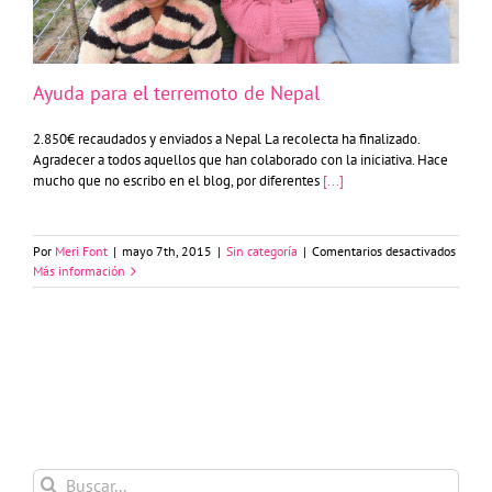
Ayuda para el terremoto de Nepal
2.850€ recaudados y enviados a Nepal La recolecta ha finalizado.
Agradecer a todos aquellos que han colaborado con la iniciativa. Hace
mucho que no escribo en el blog, por diferentes
[...]
en
Por
Meri Font
|
mayo 7th, 2015
|
Sin categoría
|
Comentarios desactivados
Ayuda
Más información
para
el
terrem
de
Nepal
Buscar: