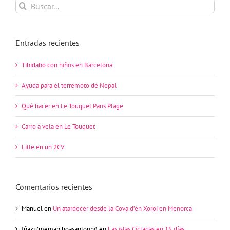
Buscar:
Entradas recientes
Tibidabo con niños en Barcelona
Ayuda para el terremoto de Nepal
Qué hacer en Le Touquet Paris Plage
Carro a vela en Le Touquet
Lille en un 2CV
Comentarios recientes
Manuel
en
Un atardecer desde la Cova d’en Xoroi en Menorca
Iñaki (memarchoasantorini)
en
Las islas Cícladas en 15 días