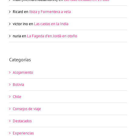
Ricard
en
Ibiza y Formentera a vela
victor ino
en
Las castas en la India
nuria
en
La Fageda d’en Jordà en otoño
Categorías
Alojamiento
Bolivia
Chile
Consejos de viaje
Destacados
Experiencias