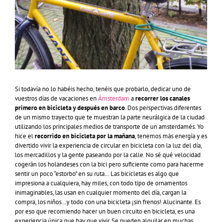
Si todavía no lo habéis hecho, tenéis que probarlo, dedicar uno de
vuestros días de vacaciones en
Ámsterdam
a
recorrer los canales
primero en bicicleta y después en barco
. Dos perspectivas diferentes
de un mismo trayecto que te muestran la parte neurálgica de la ciudad
utilizando los principales medios de transporte de un amsterdamés. Yo
hice el
recorrido en bicicleta por la mañana
, tenemos más energía y es
divertido vivir la experiencia de circular en bicicleta con la luz del día,
los mercadillos y la gente paseando por la calle. No sé qué velocidad
cogerán los holandeses con la bici pero suficiente como para hacerme
sentir un poco “estorbo” en su ruta… Las bicicletas es algo que
impresiona a cualquiera, hay miles, con todo tipo de ornamentos
inimaginables, las usan en cualquier momento del día, cargan la
compra, los niños…y todo con una bicicleta ¡sin frenos! Alucinante. Es
por eso que recomiendo hacer un buen circuito en bicicleta, es una
experiencia única que hay que vivir. Se pueden alquilar en muchas