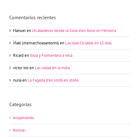
Comentarios recientes
Manuel
en
Un atardecer desde la Cova d’en Xoroi en Menorca
Iñaki (memarchoasantorini)
en
Las islas Cícladas en 15 días
Ricard
en
Ibiza y Formentera a vela
victor ino
en
Las castas en la India
nuria
en
La Fageda d’en Jordà en otoño
Categorías
Alojamiento
Bolivia