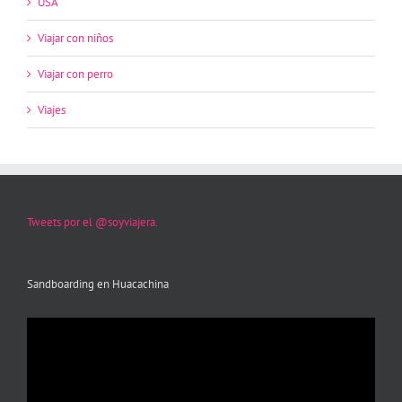
USA
Viajar con niños
Viajar con perro
Viajes
Tweets por el @soyviajera.
Sandboarding en Huacachina