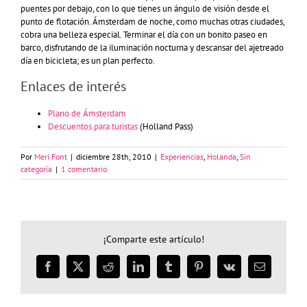
puentes por debajo, con lo que tienes un ángulo de visión desde el
punto de flotación. Ámsterdam de noche, como muchas otras ciudades,
cobra una belleza especial. Terminar el día con un bonito paseo en
barco, disfrutando de la iluminación nocturna y descansar del ajetreado
día en bicicleta; es un plan perfecto.
Enlaces de interés
Plano de Ámsterdam
Descuentos para turistas
(Holland Pass)
Por
Meri Font
|
diciembre 28th, 2010
|
Experiencias
,
Holanda
,
Sin
categoría
|
1 comentario
¡Comparte este artículo!
Facebook
X
Reddit
LinkedIn
Tumblr
Pinterest
Vk
Correo
electrónico