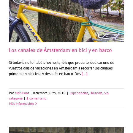
Los canales de Ámsterdam en bici y en barco
Los canales de Ámsterdam en bici y en barco
Si todavía no lo habéis hecho, tenéis que probarlo, dedicar uno de
vuestros días de vacaciones en Ámsterdam a recorrer los canales
primero en bicicleta y después en barco. Dos
[...]
Por
Meri Font
|
diciembre 28th, 2010
|
Experiencias
,
Holanda
,
Sin
categoría
|
1 comentario
Más información