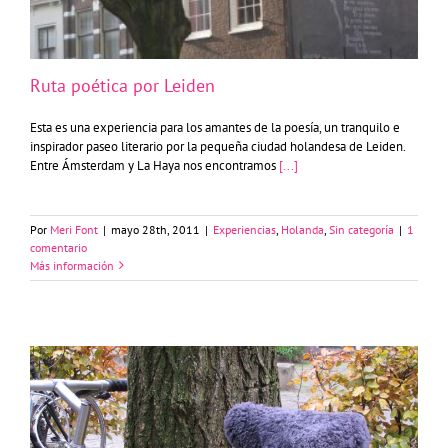
Ruta poética por Leiden
Esta es una experiencia para los amantes de la poesía, un tranquilo e
inspirador paseo literario por la pequeña ciudad holandesa de Leiden.
Entre Ámsterdam y La Haya nos encontramos
[...]
Por
Meri Font
|
mayo 28th, 2011
|
Experiencias
,
Holanda
,
Sin categoría
|
1
comentario
Más información