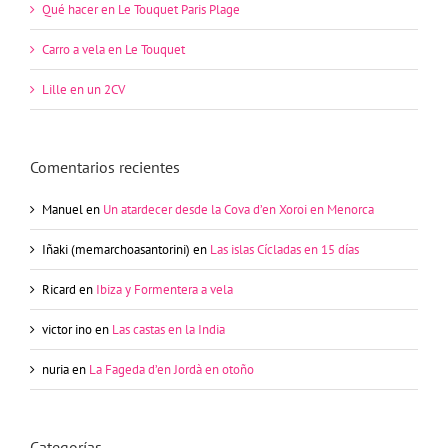
Qué hacer en Le Touquet Paris Plage
Carro a vela en Le Touquet
Lille en un 2CV
Comentarios recientes
Manuel
en
Un atardecer desde la Cova d’en Xoroi en Menorca
Iñaki (memarchoasantorini)
en
Las islas Cícladas en 15 días
Ricard
en
Ibiza y Formentera a vela
victor ino
en
Las castas en la India
nuria
en
La Fageda d’en Jordà en otoño
Categorías