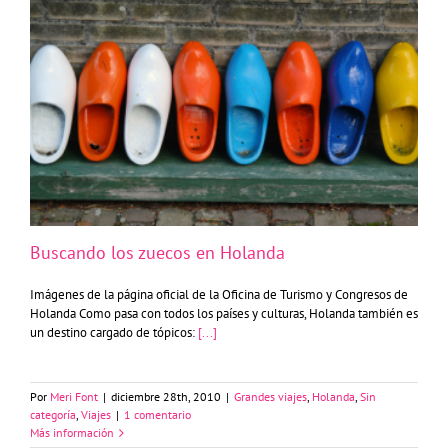
Buscando los zuecos en Holanda
Buscando los zuecos en Holanda
Imágenes de la página oficial de la Oficina de Turismo y Congresos de
Holanda Como pasa con todos los países y culturas, Holanda también es
un destino cargado de tópicos:
[...]
Por
Meri Font
|
diciembre 28th, 2010
|
Grandes viajes
,
Holanda
,
Sin
categoría
,
Viajes
|
1 comentario
Más información