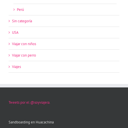
Perú
Sin categoría
USA
Viajar con niños
Viajar con perro
Viajes
Tweets por el @soyviajera.
Sandboarding en Huacachina