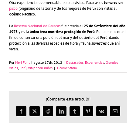
Otra experiencia recomendable para la visita a Paracas es
tomarse un
pisco
(originario de la zona y de los mejores de Perú) con vistas al
océano Pacifico.
La
Reserva Nacional de Paracas
fue creada el
25 de Setiembre del año
1975
y es la
única área marítima protegida de Perú
. Fue creada con el
fin de conservar una porción del mar y del desierto del Perú, dando
protección a las diversas especies de flora y fauna silvestres que ahí
viven.
Por
Meri Font
|
agosto 17th, 2012
|
Destacados
,
Experiencias
,
Grandes
viajes
,
Perú
,
Viajar con niños
|
1 comentario
¡Comparte este artículo!
Facebook
X
Reddit
LinkedIn
Tumblr
Pinterest
Vk
Correo
electrónico