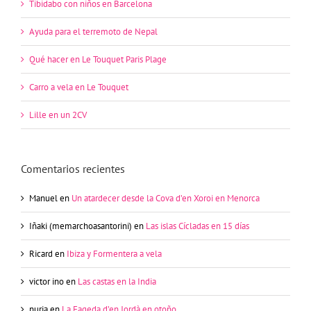
Tibidabo con niños en Barcelona
Ayuda para el terremoto de Nepal
Qué hacer en Le Touquet Paris Plage
Carro a vela en Le Touquet
Lille en un 2CV
Comentarios recientes
Manuel
en
Un atardecer desde la Cova d’en Xoroi en Menorca
Iñaki (memarchoasantorini)
en
Las islas Cícladas en 15 días
Ricard
en
Ibiza y Formentera a vela
victor ino
en
Las castas en la India
nuria
en
La Fageda d’en Jordà en otoño