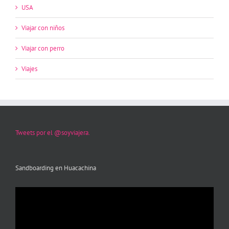
USA
Viajar con niños
Viajar con perro
Viajes
Tweets por el @soyviajera.
Sandboarding en Huacachina