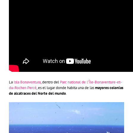
La
Isla Bonaventura
, dentro del
Parc national de l’Île-Bonaventure-et-
du-Rocher-Percé
, es el lugar donde habita una de las
mayores colonias
de alcatraces del Norte del mundo
.