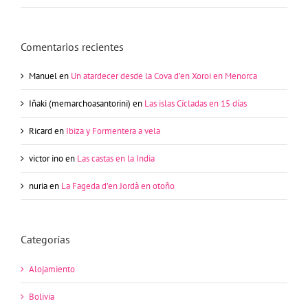
Comentarios recientes
Manuel
en
Un atardecer desde la Cova d’en Xoroi en Menorca
Iñaki (memarchoasantorini)
en
Las islas Cícladas en 15 días
Ricard
en
Ibiza y Formentera a vela
victor ino
en
Las castas en la India
nuria
en
La Fageda d’en Jordà en otoño
Categorías
Alojamiento
Bolivia