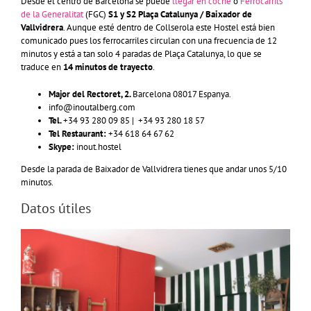
Desde el centro de Barcelona se puede
llegar en coche
o
Ferrocarrils
de la Generalitat
(FGC)
S1 y S2 Plaça Catalunya / Baixador de
Vallvidrera
. Aunque esté dentro de Collserola este Hostel está bien
comunicado pues los ferrocarriles circulan con una frecuencia de 12
minutos y está a tan solo 4 paradas de Plaça Catalunya, lo que se
traduce en
14 minutos de trayecto
.
Major del Rectoret, 2.
Barcelona 08017 Espanya.
info@inoutalberg.com
Tel.
+34 93 280 09 85 | +34 93 280 18 57
Tel Restaurant:
+34 618 64 67 62
Skype:
inout.hostel
Desde la parada de Baixador de Vallvidrera tienes que andar unos 5/10
minutos.
Datos útiles