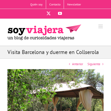
Saltar
Quién soy
Contacto
Newsletter
al
contenido
X
YouTube
Visita Barcelona y duerme en Collserola
Anterior
Siguiente
Ver
imagen
más
grande