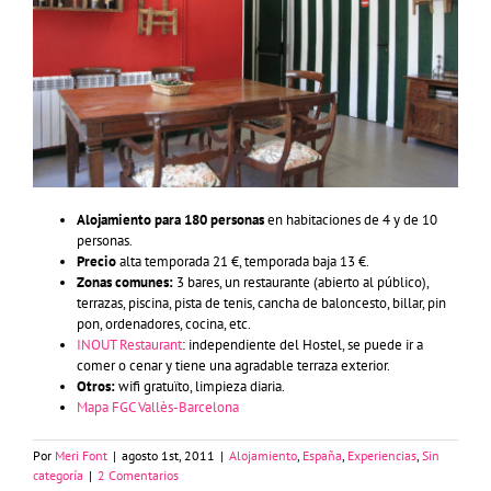
Alojamiento para 180 personas
en habitaciones de 4 y de 10
personas.
Precio
alta temporada 21 €, temporada baja 13 €.
Zonas comunes:
3 bares, un restaurante (abierto al público),
terrazas, piscina, pista de tenis, cancha de baloncesto, billar, pin
pon, ordenadores, cocina, etc.
INOUT Restaurant
: independiente del Hostel, se puede ir a
comer o cenar y tiene una agradable terraza exterior.
Otros:
wifi gratuïto, limpieza diaria.
Mapa FGC Vallès-Barcelona
Por
Meri Font
|
agosto 1st, 2011
|
Alojamiento
,
España
,
Experiencias
,
Sin
categoría
|
2 Comentarios